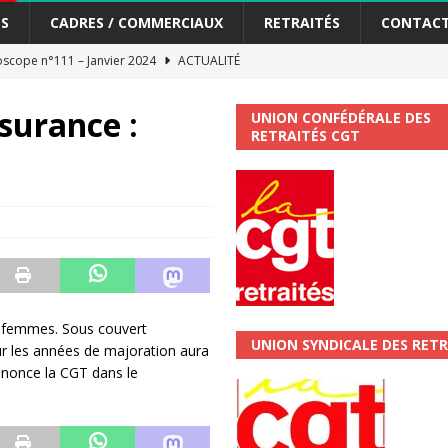
S
CADRES / COMMERCIAUX
RETRAITÉS
CONTAC
scope n°111 – Janvier 2024
ACTUALITÉ
me syndicat de la Banque Postale
ACTUALITÉ
surance :
UNION CONFÉDÉRALE DES
RETRAITÉS CGT
tiers Gardons la main sur nos congés !
ACTUALITÉ
 La CGT vous informe
SECTEUR POSTAL
changements et…. des augmentations pour les salariéS !!!
SECTEUR
jet de développement de la Direction Commerciale DDCE/Télévente :
s femmes. Sous couvert
UNION SYNDICALE DES RETR
ur les années de majoration aura
vités Sociales et Culturelles : Un droit, pas un cadeau !
SECTEUR
énonce la CGT dans le
 ChronoScope n°126
AUTRES TRACTS