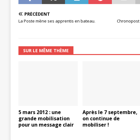
[ 27 avril 2024 ]
1er MAI 2024
ACTU
PRÉCÉDENT
La Poste mène ses apprentis en bateau.
Chronopost 
SUR LE MÊME THÈME
5 mars 2012 : une
Après le 7 septembre,
grande mobilisation
on continue de
pour un message clair
mobiliser !