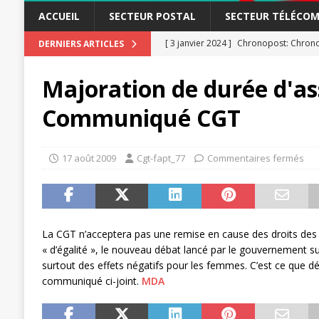
ACCUEIL
SECTEUR POSTAL
SECTEUR TÉLÉCOM
[ 3 janvier 2024 ]
Chronopost: Chrono
DERNIERS ARTICLES
[ 23 novembre 2023 ]
CGT LBP Deuxiè
Majoration de durée d'as
[ 20 novembre 2023 ]
ACTUALITÉ
Communiqué CGT
[ 15 novembre 2023 ]
Postières – Pos
[ 3 avril 2026 ]
la mutuelle à la poste
17 août 2009
Cgt-fapt_77
Commentaires fermés
[ 3 avril 2026 ]
Mutuelle : encore des 
POSTAL
[ 19 septembre 2025 ]
La Poste -Pro
La CGT n’acceptera pas une remise en cause des droits de
SECTEUR POSTAL
« d’égalité », le nouveau débat lancé par le gouvernement s
[ 16 septembre 2025 ]
La Poste – Acti
surtout des effets négatifs pour les femmes. C’est ce que d
communiqué ci-joint.
MDA
POSTAL
[ 11 septembre 2025 ]
Chronopost –