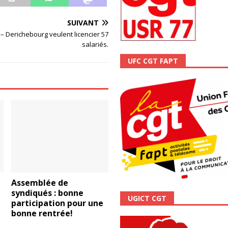
ALITÉ
SUIVANT
– Derichebourg veulent licencier 57
salariés.
UFC CGT FAPT
Assemblée de
syndiqués : bonne
UGICT CGT
participation pour une
bonne rentrée!