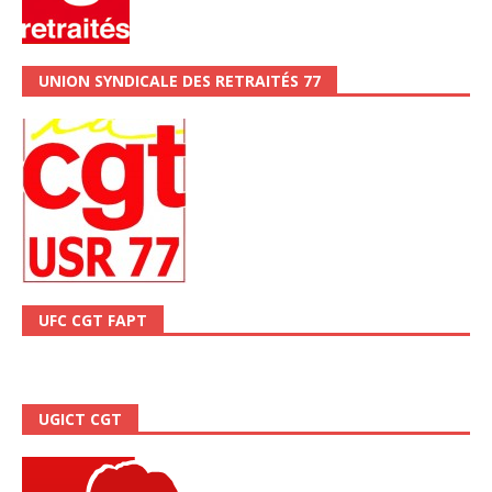
UNION SYNDICALE DES RETRAITÉS 77
UFC CGT FAPT
UGICT CGT