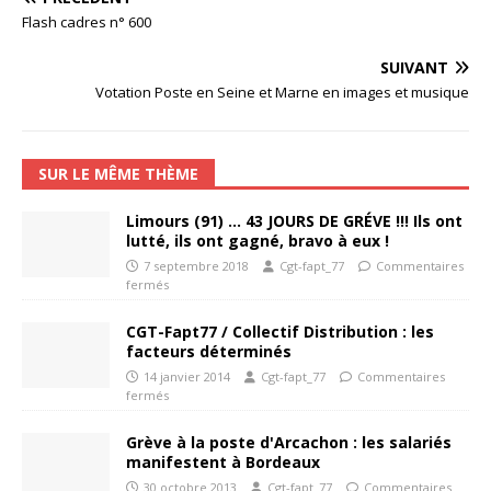
Flash cadres n° 600
SUIVANT
Votation Poste en Seine et Marne en images et musique
SUR LE MÊME THÈME
Limours (91) … 43 JOURS DE GRÉVE !!! Ils ont
lutté, ils ont gagné, bravo à eux !
7 septembre 2018
Cgt-fapt_77
Commentaires
fermés
CGT-Fapt77 / Collectif Distribution : les
facteurs déterminés
14 janvier 2014
Cgt-fapt_77
Commentaires
fermés
Grève à la poste d'Arcachon : les salariés
manifestent à Bordeaux
30 octobre 2013
Cgt-fapt_77
Commentaires