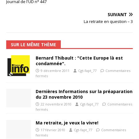
Journal de l'UD n° 447
SUIVANT
La retraite en question – 3
SUR LE MÊME THÈME
Bernard Thibault : "Cette Europe là est
condamnée".
9 décembre 2011
Cgt-fapt_77
Commentaires
fermés
Dernières Informations sur la préaparation
du 23 novembre 2010
22 novembre 2010
Cgt-fapt_77
Commentaires
fermés
Ma retraite, je veux la vivre!
17 février 2010
Cgt-fapt_77
Commentaires
fermés