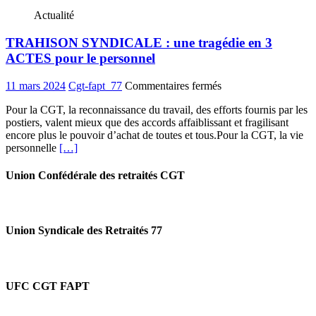
faut
Actualité
créer
avec
TRAHISON SYNDICALE : une tragédie en 3
les
salariés
ACTES pour le personnel
les
conditions
sur
11 mars 2024
Cgt-fapt_77
Commentaires fermés
pour
TRAHISON
une
Pour la CGT, la reconnaissance du travail, des efforts fournis par les
SYNDICALE
toute
postiers, valent mieux que des accords affaiblissant et fragilisant
:
autre
encore plus le pouvoir d’achat de toutes et tous.Pour la CGT, la vie
une
réforme
personnelle
[…]
tragédie
des
en
retraites
3
Union Confédérale des retraités CGT
ACTES
pour
le
personnel
Union Syndicale des Retraités 77
UFC CGT FAPT