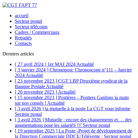
accueil
Secteur postal
Secteur télécoms
Cadres / Commerciaux
Retraités
Contacts
Derniers articles
[ 27 avril 2024 ]
1er MAI 2024
Actualité
[ 3 janvier 2024 ]
Chronopost: Chronoscope n°111 – Janvier
2024
Actualité
[ 23 novembre 2023 ]
CGT LBP Deuxième syndicat de la
Banque Postale
Actualité
[ 20 novembre 2023 ]
Actualité
[ 15 novembre 2023 ]
Postières – Postiers Gardons la main
sur nos congés !
Actualité
[ 3 avril 2026 ]
la mutuelle à la poste La CGT vous informe
Secteur postal
[ 3 avril 2026 ]
Mutuelle : encore des changements et…. des
augmentations pour les salariéS !!!
Secteur postal
[ 19 septembre 2025 ]
La Poste -Projet de développement de
la Direction Commerciale DDCE/Télévente :
Secteur postal