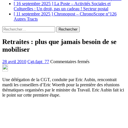
[ 16 septembre 2025 ]
La Poste – Activités Sociales et
Culturelles : Un droit, pas un cadeau !
Secteur postal
[ 11 septembre 2025 ]
Chronopost – ChronoScope n°126
Autres Tracts
Rechercher :
Retraites : plus que jamais besoin de se
mobiliser
sur
28 avril 2010
Cgt-fapt_77
Commentaires fermés
Retraites
:
plus
Une délégation de la CGT, conduite par Eric Aubin, rencontrait
que
mardi les conseillers d’Eric Woerth pour la première des réunions
jamais
thématiques organisées par le ministre du Travail. Eric Aubin fait ici
besoin
le point sur cette premiere étape.
de
se
mobiliser