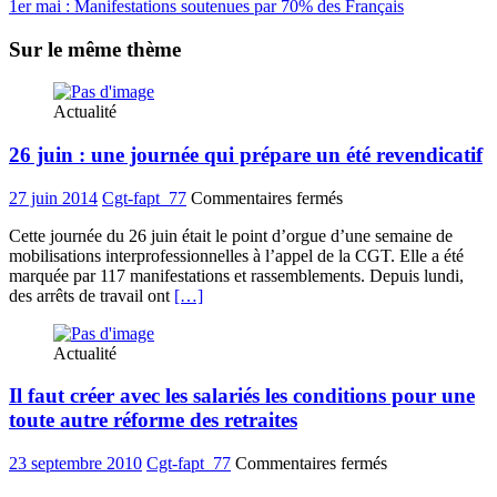
1er mai : Manifestations soutenues par 70% des Français
Sur le même thème
Actualité
26 juin : une journée qui prépare un été revendicatif
sur
27 juin 2014
Cgt-fapt_77
Commentaires fermés
26
Cette journée du 26 juin était le point d’orgue d’une semaine de
juin
mobilisations interprofessionnelles à l’appel de la CGT. Elle a été
:
marquée par 117 manifestations et rassemblements. Depuis lundi,
une
des arrêts de travail ont
[…]
journée
qui
prépare
Actualité
un
été
Il faut créer avec les salariés les conditions pour une
revendicatif
toute autre réforme des retraites
sur
23 septembre 2010
Cgt-fapt_77
Commentaires fermés
Il