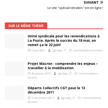
SUIVANT
Le site "spécial retraites" est en ligne !
SUR LE MÊME THÈME
Unité syndicale pour les revendications à
La Poste. Après le succès du 18 mai, on
remet ça le 22 juin!
9 juin 2021
Cgt-fapt_77
Commentaires fermés
Projet Macron : comprendre les enjeux –
travailler à la mobilisation
30 janvier 2015
Cgt-fapt_77
Commentaires
fermés
Départs Collectifs CGT pour le 13
décembre 2011
9 décembre 2011
Cgt-fapt_77
Commentaires
fermés