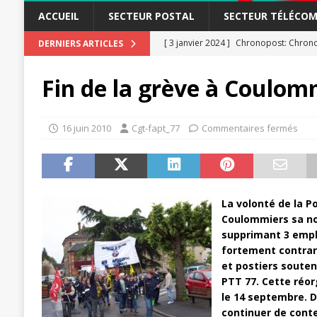
ACCUEIL
SECTEUR POSTAL
SECTEUR TÉLÉCOM
[ 3 janvier 2024 ]
Chronopost: Chrono
DERNIERS ARTICLES
[ 23 novembre 2023 ]
CGT LBP Deuxiè
Fin de la grève à Coulom
[ 20 novembre 2023 ]
ACTUALITÉ
[ 15 novembre 2023 ]
Postières – Pos
16 juin 2010
Cgt-fapt_77
Commentaires fermés
[ 3 avril 2026 ]
la mutuelle à la poste
[ 3 avril 2026 ]
Mutuelle : encore des 
POSTAL
La volonté de la P
[ 19 septembre 2025 ]
La Poste -Pro
Coulommiers sa no
supprimant 3 emploi
SECTEUR POSTAL
fortement contrari
[ 16 septembre 2025 ]
La Poste – Acti
et postiers souten
PTT 77. Cette réor
POSTAL
le 14 septembre. D’
[ 11 septembre 2025 ]
Chronopost –
continuer de conte