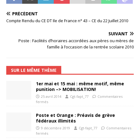
PRÉCÉDENT
Compte Rendu du CE DT Ile de France n° 43 – CE du 22 Juillet 2010
SUIVANT
Poste : Facilités d’horaires accordées aux pères ou mères de
famille à l’occasion de la rentrée scolaire 2010
SUR LE MÊME THÈME
1er mai et 15 mai : même motif, même
punition –> MOBILISATION!
25 avril 2014
Cgt-fapt_77
Commentaires
fermés
Poste et Orange : Préavis de grève
fédéraux illimités
9 décembre 2019
Cgt-fapt_77
Commentaires
fermés