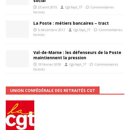
social
23 avril 2015
Cgt-fapt_77
Commentaires
fermés
La Poste : métiers bancaires – tract
6 décembre 2017
Cgt-fapt_77
Commentaires
fermés
Val-de-Marne : les défenseurs de la Poste
maintiennent la pression
19 février 2018
Cgt-fapt_77
Commentaires
fermés
UNION CONFÉDÉRALE DES RETRAITÉS CGT