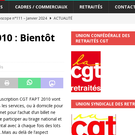
S
CADRES / COMMERCIAUX
RETRAITÉS
CONTAC
scope n°111 – Janvier 2024
ACTUALITÉ
me syndicat de la Banque Postale
ACTUALITÉ
10 : Bientôt
UNION CONFÉDÉRALE DES
RETRAITÉS CGT
tiers Gardons la main sur nos congés !
ACTUALITÉ
 La CGT vous informe
SECTEUR POSTAL
és
changements et…. des augmentations pour les salariéS !!!
SECTEUR
jet de développement de la Direction Commerciale DDCE/Télévente :
souscription CGT FAPT 2010 vont
UNION SYNDICALE DES RETR
 les services, ou à domicile pour
vités Sociales et Culturelles : Un droit, pas un cadeau !
SECTEUR
rmet pour l’achat d’un billet ne
 participer au tirage national et
tal avec à chaque fois des lots
 ChronoScope n°126
AUTRES TRACTS
…Mais au delà de l’aspect