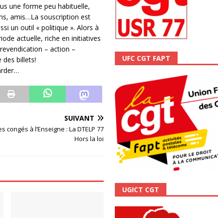
sous une forme peu habituelle,
ALITÉ
sins, amis…La souscription est
si un outil « politique ». Alors à
ode actuelle, riche en initiatives
revendication – action –
UFC CGT FAPT
 des billets!
tarder…
SUIVANT
s congés à l’Enseigne : La DTELP 77
Hors la loi
UGICT CGT