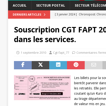
ACCUEIL
SECTEUR POSTAL
SECTEUR TÉLÉCOM
[ 3 janvier 2024 ]
Chronopost: Chrono
DERNIERS ARTICLES
[ 23 novembre 2023 ]
CGT LBP Deuxiè
Souscription CGT FAPT 20
[ 20 novembre 2023 ]
ACTUALITÉ
dans les services.
[ 15 novembre 2023 ]
Postières – Pos
[ 3 avril 2026 ]
la mutuelle à la poste
1 septembre 2010
Cgt-fapt_77
Commentaires ferm
[ 3 avril 2026 ]
Mutuelle : encore des 
POSTAL
[ 19 septembre 2025 ]
La Poste -Pro
Les billets pour la 
SECTEUR POSTAL
bientôt parvenir dans
[ 16 septembre 2025 ]
La Poste – Acti
les retraités. Elle pe
coutant qu’un €uro de
POSTAL
au tirage départemen
[ 11 septembre 2025 ]
Chronopost –
de valeur mis en jeu