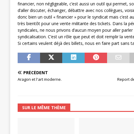
financier, non négligeable, c’est aussi un outil qui permet, 
[ 27 avril 2024 ]
1er MAI 2024
ACTU
d’aller discuter, échanger, débattre avec nos collègues, voi
donc bien un outil « financier » pour le syndicat mais c’est aus
très bientôt pour une vente militante des tickets. Dans la péri
syndicales, ne nous privons d’aucun moyen pour aller parler 
syndicalisation. C’est un rôle que peut et doit remplir la vente
Si certains veulent déjà des billets, nous en faire part sans 
PRÉCÉDENT
Aragon et l'art moderne.
Report de
SUR LE MÊME THÈME