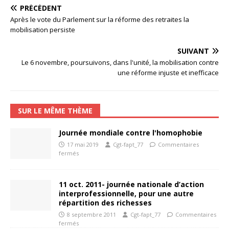
PRÉCÉDENT
Après le vote du Parlement sur la réforme des retraites la
mobilisation persiste
SUIVANT
Le 6 novembre, poursuivons, dans l'unité, la mobilisation contre
une réforme injuste et inefficace
SUR LE MÊME THÈME
Journée mondiale contre l'homophobie
17 mai 2019
Cgt-fapt_77
Commentaires
fermés
11 oct. 2011- journée nationale d’action
interprofessionnelle, pour une autre
répartition des richesses
8 septembre 2011
Cgt-fapt_77
Commentaires
fermés