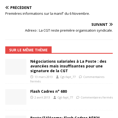
PRÉCÉDENT
Premières informations sur la manif' du 6 Novembre.
SUIVANT
Adrexo : La CGT reste première organisation syndicale.
SUR LE MÊME THÈME
Négociations salariales à La Poste : des
avancées mais insuffisantes pour une
signature de la CGT
13 mars 2013
Cgt-fapt_77
Commentaires
fermés
Flash Cadres n° 680
2 avril 2013
Cgt-fapt_77
Commentaires fermés
Poste/Télécoms: Flash Cadres N°821