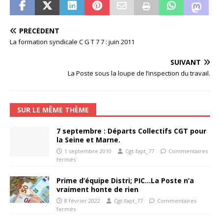
PRÉCÉDENT
La formation syndicale C G T 7 7 : juin 2011
SUIVANT
La Poste sous la loupe de l’inspection du travail.
SUR LE MÊME THÈME
7 septembre : Départs Collectifs CGT pour
la Seine et Marne.
1 septembre 2010
Cgt-fapt_77
Commentaires
fermés
Prime d’équipe Distri; PIC…La Poste n’a
vraiment honte de rien
8 février 2022
Cgt-fapt_77
Commentaires
fermés