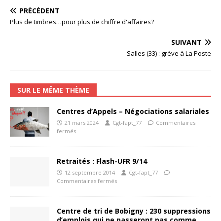
PRÉCÉDENT
Plus de timbres…pour plus de chiffre d'affaires?
SUIVANT
Salles (33) : grève à La Poste
SUR LE MÊME THÈME
Centres d’Appels – Négociations salariales
21 mars 2024
Cgt-fapt_77
Commentaires
fermés
Retraités : Flash-UFR 9/14
12 septembre 2014
Cgt-fapt_77
Commentaires fermés
Centre de tri de Bobigny : 230 suppressions
d’emplois qui ne passeront pas comme