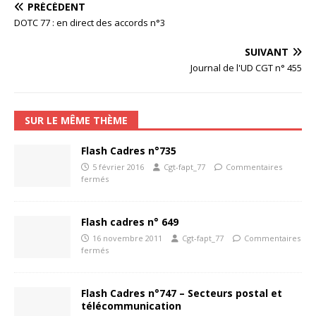
PRÉCÉDENT
DOTC 77 : en direct des accords n°3
SUIVANT
Journal de l'UD CGT n° 455
SUR LE MÊME THÈME
Flash Cadres n°735
5 février 2016
Cgt-fapt_77
Commentaires
fermés
Flash cadres n° 649
16 novembre 2011
Cgt-fapt_77
Commentaires
fermés
Flash Cadres n°747 – Secteurs postal et
télécommunication