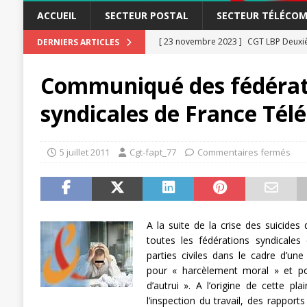
ACCUEIL
SECTEUR POSTAL
SECTEUR TÉLÉCOM
[ 23 novembre 2023 ]
CGT LBP Deuxiè
DERNIERS ARTICLES
[ 20 novembre 2023 ]
ACTUALITÉ
Communiqué des fédérat
[ 15 novembre 2023 ]
Postières – Pos
syndicales de France Tél
[ 3 avril 2026 ]
la mutuelle à la poste
[ 3 avril 2026 ]
Mutuelle : encore des 
5 juillet 2011
Cgt-fapt_77
Commentaires fermés
POSTAL
[ 19 septembre 2025 ]
La Poste -Pro
SECTEUR POSTAL
A la suite de la crise des suicides
[ 16 septembre 2025 ]
La Poste – Acti
toutes les fédérations syndicales 
POSTAL
parties civiles dans le cadre d’un
pour « harcèlement moral » et p
[ 11 septembre 2025 ]
Chronopost –
d’autrui ». A l’origine de cette pla
[ 27 avril 2024 ]
1er MAI 2024
ACTU
l’inspection du travail, des rapport