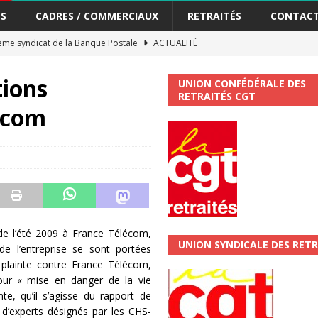
S
CADRES / COMMERCIAUX
RETRAITÉS
CONTAC
me syndicat de la Banque Postale
ACTUALITÉ
ions
UNION CONFÉDÉRALE DES
tiers Gardons la main sur nos congés !
ACTUALITÉ
RETRAITÉS CGT
écom
 La CGT vous informe
SECTEUR POSTAL
changements et…. des augmentations pour les salariéS !!!
SECTEUR
jet de développement de la Direction Commerciale DDCE/Télévente :
 de l’été 2009 à France Télécom,
vités Sociales et Culturelles : Un droit, pas un cadeau !
SECTEUR
UNION SYNDICALE DES RETR
de l’entreprise se sont portées
e plainte contre France Télécom,
our « mise en danger de la vie
 ChronoScope n°126
AUTRES TRACTS
inte, qu’il s’agisse du rapport de
ALITÉ
s d’experts désignés par les CHS-