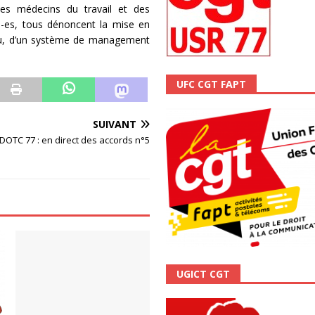
des médecins du travail et des
scope n°111 – Janvier 2024
ACTUALITÉ
é-es, tous dénoncent la mise en
veau, d’un système de management
UFC CGT FAPT
SUIVANT
DOTC 77 : en direct des accords n°5
UGICT CGT