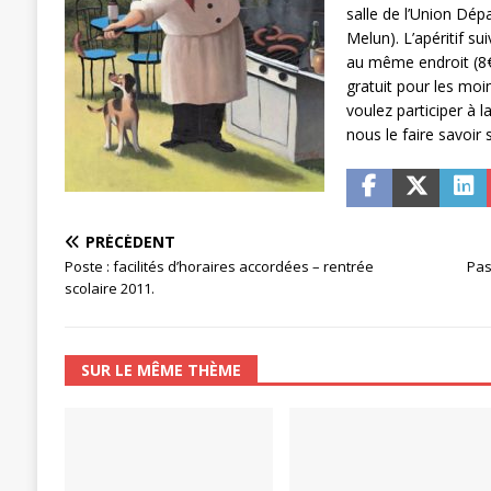
salle de l’Union Dép
[ 27 avril 2024 ]
1er MAI 2024
ACTU
Melun). L’apéritif 
au même endroit (8€ 
gratuit pour les moi
voulez participer à 
nous le faire savoir
PRÉCÉDENT
Poste : facilités d’horaires accordées – rentrée
Pas
scolaire 2011.
SUR LE MÊME THÈME