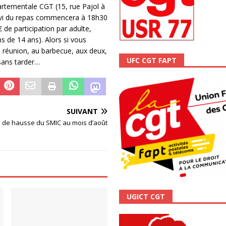
artementale CGT (15, rue Pajol à
ALITÉ
suivi du repas commencera à 18h30
de participation par adulte,
ns de 14 ans). Alors si vous
la réunion, au barbecue, aux deux,
UFC CGT FAPT
 sans tarder…
SUIVANT
 de hausse du SMIC au mois d’août
UGICT CGT