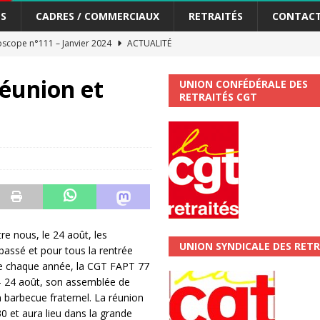
S
CADRES / COMMERCIAUX
RETRAITÉS
CONTAC
scope n°111 – Janvier 2024
ACTUALITÉ
me syndicat de la Banque Postale
ACTUALITÉ
Réunion et
UNION CONFÉDÉRALE DES
RETRAITÉS CGT
tiers Gardons la main sur nos congés !
ACTUALITÉ
 La CGT vous informe
SECTEUR POSTAL
changements et…. des augmentations pour les salariéS !!!
SECTEUR
jet de développement de la Direction Commerciale DDCE/Télévente :
e nous, le 24 août, les
UNION SYNDICALE DES RETR
passé et pour tous la rentrée
vités Sociales et Culturelles : Un droit, pas un cadeau !
SECTEUR
 chaque année, la CGT FAPT 77
 – 24 août, son assemblée de
n barbecue fraternel. La réunion
 ChronoScope n°126
AUTRES TRACTS
et aura lieu dans la grande