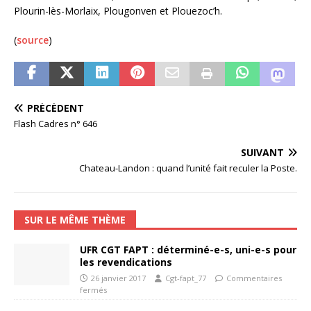
Plourin-lès-Morlaix, Plougonven et Plouezoc’h.
(
source
)
PRÉCÉDENT
Flash Cadres n° 646
SUIVANT
Chateau-Landon : quand l’unité fait reculer la Poste.
SUR LE MÊME THÈME
UFR CGT FAPT : déterminé-e-s, uni-e-s pour
les revendications
26 janvier 2017
Cgt-fapt_77
Commentaires
fermés