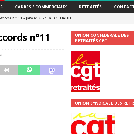
S
CADRES / COMMERCIAUX
RETRAITÉS
CONTAC
scope n°111 – Janvier 2024
ACTUALITÉ
me syndicat de la Banque Postale
ACTUALITÉ
ccords n°11
UNION CONFÉDÉRALE DES
RETRAITÉS CGT
tiers Gardons la main sur nos congés !
ACTUALITÉ
s
 La CGT vous informe
SECTEUR POSTAL
changements et…. des augmentations pour les salariéS !!!
SECTEUR
jet de développement de la Direction Commerciale DDCE/Télévente :
UNION SYNDICALE DES RETR
vités Sociales et Culturelles : Un droit, pas un cadeau !
SECTEUR
 ChronoScope n°126
AUTRES TRACTS