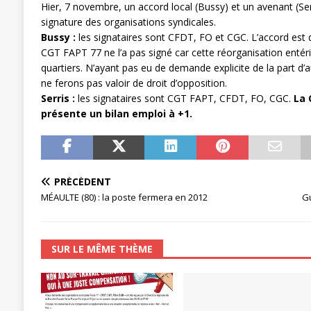
Hier, 7 novembre, un accord local (Bussy) et un avenant (Ser
[ 27 avril 2024 ]
1er MAI 2024
ACTU
signature des organisations syndicales.
Bussy :
les signataires sont CFDT, FO et CGC. L’accord est 
CGT FAPT 77 ne l’a pas signé car cette réorganisation entér
quartiers. N’ayant pas eu de demande explicite de la part d
ne ferons pas valoir de droit d’opposition.
Serris :
les signataires sont CGT FAPT, CFDT, FO, CGC.
La 
présente un bilan emploi à +1.
PRÉCÉDENT
MÉAULTE (80) : la poste fermera en 2012
Gu
SUR LE MÊME THÈME