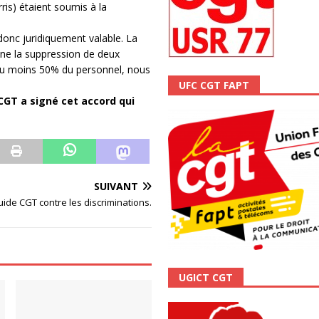
ris) étaient soumis à la
ALITÉ
donc juridiquement valable. La
ine la suppression de deux
’au moins 50% du personnel, nous
UFC CGT FAPT
CGT a signé cet accord qui
SUIVANT
ide CGT contre les discriminations.
UGICT CGT