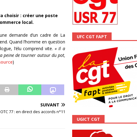
ALITÉ
a choisir : créer une poste
commerce local.
 une demande d’un cadre de La
UFC CGT FAPT
attend. Quand l’homme en question
gue, l’élu comprend vite.
« Il a
 la peine de tourner autour du pot,
source
)
SUIVANT
OTC 77 : en direct des accords n°11
UGICT CGT