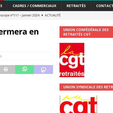
S
CADRES / COMMERCIAUX
RETRAITÉS
CONTAC
scope n°111 – Janvier 2024
ACTUALITÉ
me syndicat de la Banque Postale
ACTUALITÉ
fermera en
UNION CONFÉDÉRALE DES
RETRAITÉS CGT
tiers Gardons la main sur nos congés !
ACTUALITÉ
 La CGT vous informe
SECTEUR POSTAL
s
changements et…. des augmentations pour les salariéS !!!
SECTEUR
jet de développement de la Direction Commerciale DDCE/Télévente :
UNION SYNDICALE DES RETR
vités Sociales et Culturelles : Un droit, pas un cadeau !
SECTEUR
 ChronoScope n°126
AUTRES TRACTS