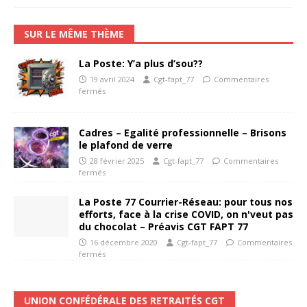
SUR LE MÊME THÈME
La Poste: Y’a plus d’sou??
19 avril 2024
Cgt-fapt_77
Commentaires
fermés
Cadres – Egalité professionnelle – Brisons
le plafond de verre
28 février 2025
Cgt-fapt_77
Commentaires
fermés
La Poste 77 Courrier-Réseau: pour tous nos
efforts, face à la crise COVID, on n'veut pas
du chocolat – Préavis CGT FAPT 77
16 décembre 2020
Cgt-fapt_77
Commentaires
fermés
UNION CONFÉDÉRALE DES RETRAITÉS CGT