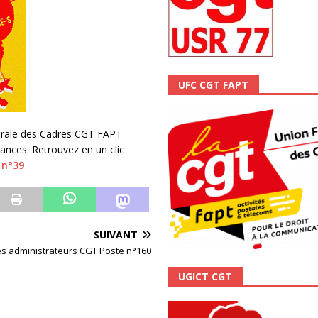
ALITÉ
UFC CGT FAPT
érale des Cadres CGT FAPT
ances. Retrouvez en un clic
 n°39
SUIVANT
es administrateurs CGT Poste n°160
UGICT CGT