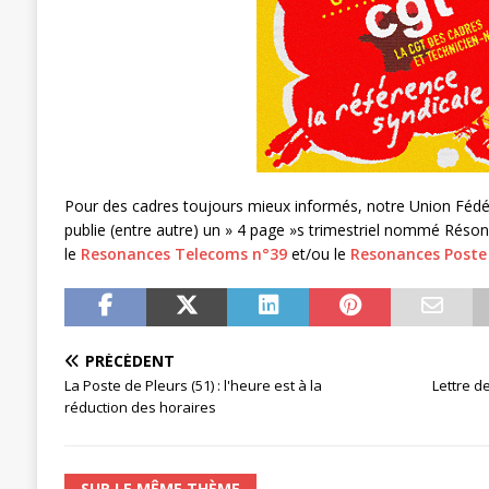
[ 27 avril 2024 ]
1er MAI 2024
ACTU
Pour des cadres toujours mieux informés, notre Union Féd
publie (entre autre) un » 4 page »s trimestriel nommé Réson
le
Resonances Telecoms n°39
et/ou le
Resonances Poste
PRÉCÉDENT
La Poste de Pleurs (51) : l'heure est à la
Lettre d
réduction des horaires
SUR LE MÊME THÈME