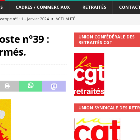
S
CADRES / COMMERCIAUX
RETRAITÉS
CONTAC
scope n°111 – Janvier 2024
ACTUALITÉ
me syndicat de la Banque Postale
ACTUALITÉ
ste n°39 :
UNION CONFÉDÉRALE DES
RETRAITÉS CGT
tiers Gardons la main sur nos congés !
ACTUALITÉ
ormés.
 La CGT vous informe
SECTEUR POSTAL
changements et…. des augmentations pour les salariéS !!!
SECTEUR
jet de développement de la Direction Commerciale DDCE/Télévente :
UNION SYNDICALE DES RETR
vités Sociales et Culturelles : Un droit, pas un cadeau !
SECTEUR
 ChronoScope n°126
AUTRES TRACTS