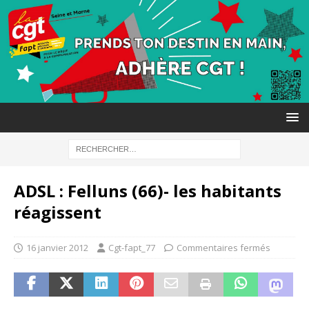
ADSL : Felluns (66)- les habitants
réagissent
16 janvier 2012
Cgt-fapt_77
Commentaires fermés