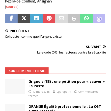
Pézilla-de-Conflent, Ansignan…
(
source
)
PRÉCÉDENT
Coliposte : comme quoi l'argent existe…
SUIVANT
Lalevade (07) : les facteurs contre la sécabilité
SUR LE MÊME THÈME
Grignols (33) : une pétition pour « sauver »
La Poste
17 mars 2015
Cgt-fapt_77
Commentaires
fermés
ORANGE Égalité professionnelle : La CGT
signe l’accord !