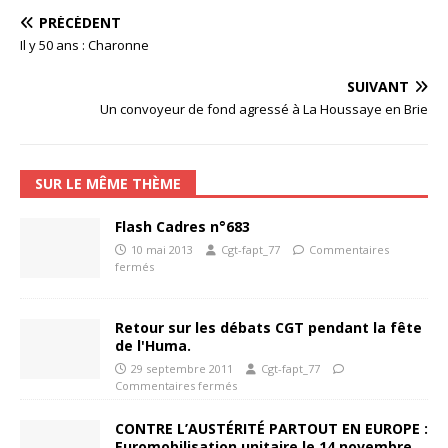
PRÉCÉDENT
Il y 50 ans : Charonne
SUIVANT
Un convoyeur de fond agressé à La Houssaye en Brie
SUR LE MÊME THÈME
Flash Cadres n°683
10 mai 2013
Cgt-fapt_77
Commentaires
fermés
Retour sur les débats CGT pendant la fête
de l'Huma.
29 septembre 2011
Cgt-fapt_77
Commentaires fermés
CONTRE L’AUSTÉRITÉ PARTOUT EN EUROPE :
Euromobilisation unitaire le 14 novembre