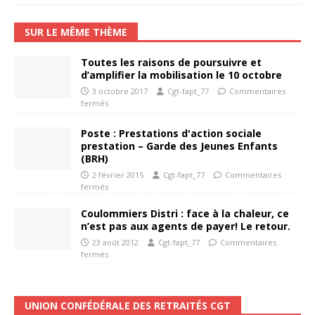
SUR LE MÊME THÈME
Toutes les raisons de poursuivre et
d’amplifier la mobilisation le 10 octobre
3 octobre 2017
Cgt-fapt_77
Commentaires
fermés
Poste : Prestations d'action sociale
prestation – Garde des Jeunes Enfants
(BRH)
2 février 2015
Cgt-fapt_77
Commentaires
fermés
Coulommiers Distri : face à la chaleur, ce
n’est pas aux agents de payer! Le retour.
23 août 2012
Cgt-fapt_77
Commentaires
fermés
UNION CONFÉDÉRALE DES RETRAITÉS CGT