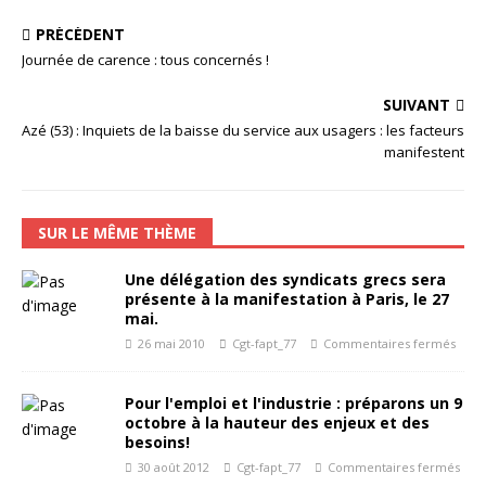
PRÉCÉDENT
Journée de carence : tous concernés !
SUIVANT
Azé (53) : Inquiets de la baisse du service aux usagers : les facteurs
manifestent
SUR LE MÊME THÈME
Une délégation des syndicats grecs sera
présente à la manifestation à Paris, le 27
mai.
26 mai 2010
Cgt-fapt_77
Commentaires fermés
Pour l'emploi et l'industrie : préparons un 9
octobre à la hauteur des enjeux et des
besoins!
30 août 2012
Cgt-fapt_77
Commentaires fermés