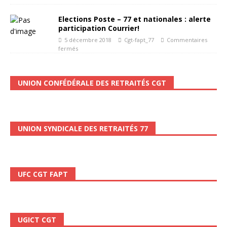
Elections Poste – 77 et nationales : alerte
participation Courrier!
5 décembre 2018
Cgt-fapt_77
Commentaires
fermés
UNION CONFÉDÉRALE DES RETRAITÉS CGT
UNION SYNDICALE DES RETRAITÉS 77
UFC CGT FAPT
UGICT CGT