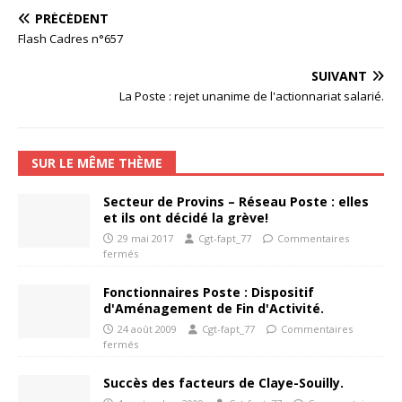
PRÉCÉDENT
Flash Cadres n°657
SUIVANT
La Poste : rejet unanime de l'actionnariat salarié.
SUR LE MÊME THÈME
Secteur de Provins – Réseau Poste : elles
et ils ont décidé la grève!
29 mai 2017
Cgt-fapt_77
Commentaires
fermés
Fonctionnaires Poste : Dispositif
d'Aménagement de Fin d'Activité.
24 août 2009
Cgt-fapt_77
Commentaires
fermés
Succès des facteurs de Claye-Souilly.