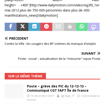
height= »400″]http://www.dailymotion.com/video/xqj3l9_1er-
mai-2012-plus-de-750-000-personnes-dans-plus-de-300-
manifestations_news[/dailymotion]
PRÉCÉDENT
Combs la Ville : les usagers des BP victimes du manque d'emploi
SUIVANT
Poste : social – actualisation de la "ristourne" repas Poste
SUR LE MÊME THÈME
Poste – grève des PIC du 12-12-13 –
Communiqué CGT FAPT Île de France
13 décembre 2013
Cgt-fapt_77
Commentaires
fermés