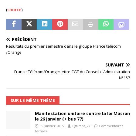
(
source
)
PRÉCÉDENT
Résultats du premier semestre dans le groupe France telecom
/Orange
SUIVANT
France-Télécom/Orange: lettre CGT du Conseil d’Administration
N°157
SUR LE MÊME THÈME
Manifestation unitaire contre la loi Macron
le 26 janvier (+ bus 77)
19 janvier 2015
Cgt-fapt_77
Commentaires
fermés