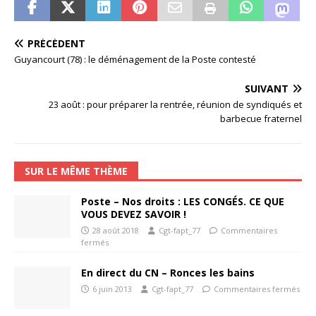
PRÉCÉDENT
Guyancourt (78) : le déménagement de la Poste contesté
SUIVANT
23 août : pour préparer la rentrée, réunion de syndiqués et
barbecue fraternel
SUR LE MÊME THÈME
Poste – Nos droits : LES CONGÉS. CE QUE
VOUS DEVEZ SAVOIR !
28 août 2018
Cgt-fapt_77
Commentaires
fermés
En direct du CN – Ronces les bains
6 juin 2013
Cgt-fapt_77
Commentaires fermés