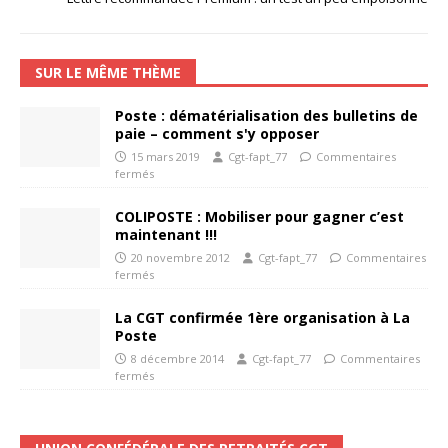
SUR LE MÊME THÈME
Poste : dématérialisation des bulletins de
paie – comment s'y opposer
15 mars 2019
Cgt-fapt_77
Commentaires
fermés
COLIPOSTE : Mobiliser pour gagner c’est
maintenant !!!
20 novembre 2012
Cgt-fapt_77
Commentaires
fermés
La CGT confirmée 1ère organisation à La
Poste
8 décembre 2014
Cgt-fapt_77
Commentaires
fermés