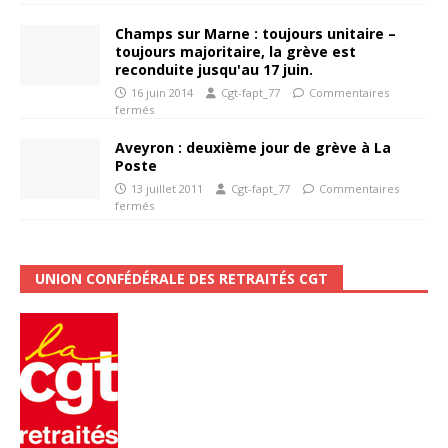
Champs sur Marne : toujours unitaire –
toujours majoritaire, la grève est
reconduite jusqu'au 17 juin.
16 juin 2014
Cgt-fapt_77
Commentaires
fermés
Aveyron : deuxième jour de grève à La
Poste
13 juillet 2011
Cgt-fapt_77
Commentaires
fermés
UNION CONFÉDÉRALE DES RETRAITÉS CGT