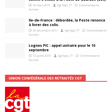
10 mars 2015
Cgt-fapt_77
Commentaires
fermés
Ile-de-France : débordée, la Poste renonce
à livrer des colis.
26 décembre 2011
Cgt-fapt_77
Commentaires
fermés
Lognes PIC : appel unitaire pour le 10
septembre
12 juillet 2013
Cgt-fapt_77
Commentaires
fermés
UNION CONFÉDÉRALE DES RETRAITÉS CGT