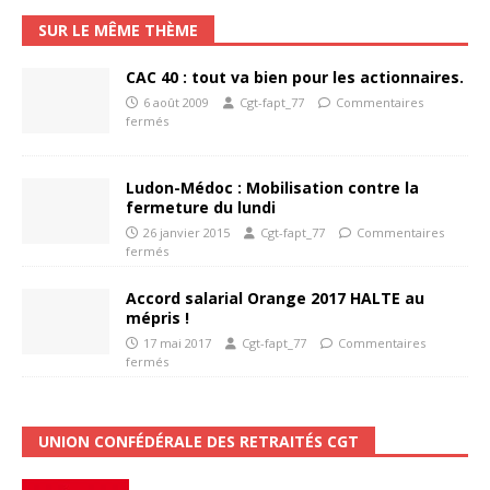
SUR LE MÊME THÈME
CAC 40 : tout va bien pour les actionnaires.
6 août 2009
Cgt-fapt_77
Commentaires
fermés
Ludon-Médoc : Mobilisation contre la
fermeture du lundi
26 janvier 2015
Cgt-fapt_77
Commentaires
fermés
Accord salarial Orange 2017 HALTE au
mépris !
17 mai 2017
Cgt-fapt_77
Commentaires
fermés
UNION CONFÉDÉRALE DES RETRAITÉS CGT