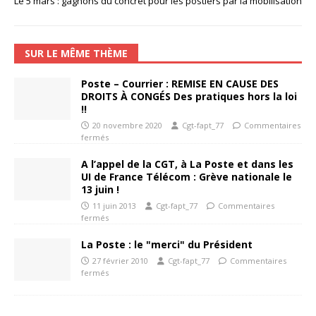
Le 5 mars : gagnons du concret pour les postiers par la mobilisation
SUR LE MÊME THÈME
Poste – Courrier : REMISE EN CAUSE DES
DROITS À CONGÉS Des pratiques hors la loi
!!
20 novembre 2020
Cgt-fapt_77
Commentaires
fermés
A l’appel de la CGT, à La Poste et dans les
UI de France Télécom : Grève nationale le
13 juin !
11 juin 2013
Cgt-fapt_77
Commentaires
fermés
La Poste : le "merci" du Président
27 février 2010
Cgt-fapt_77
Commentaires
fermés