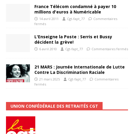
France Télécom condamné à payer 10
millions d'euros à Numéricable
14 avril 2011
Cgt-fapt_77
Commentaires
fermés
L'Enseigne la Poste : Serris et Bussy
décident la grève!
6 avril 2010
Cgt-fapt_77
Commentaires fermés
21 MARS : Journée Internationale de Lutte
Contre La Discrimination Raciale
21 mars 2025
Cgt-fapt_77
Commentaires
fermés
UNION CONFÉDÉRALE DES RETRAITÉS CGT