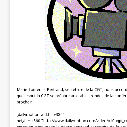
[ 3 janvier 2024 ]
Chronopost: Chrono
Marie-Laurence Bertrand, secrétaire de la CGT, nous accord
quel esprit la CGT se prépare aux tables rondes de la confér
prochain.
[dailymotion width= »380″
height= »360″]http://www.dailymotion.com/video/x10uqpi_co
entretien-avec-marie-laurence-bertrand-secretaire-de-la-