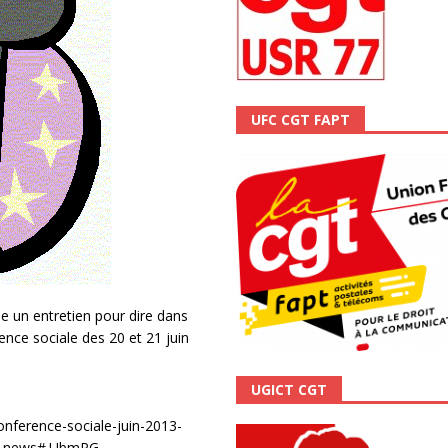
scope n°111 – Janvier 2024
ACTUALITÉ
UFC CGT FAPT
e un entretien pour dire dans
ence sociale des 20 et 21 juin
UGICT CGT
nference-sociale-juin-2013-
cgt_news#.UbmPG-