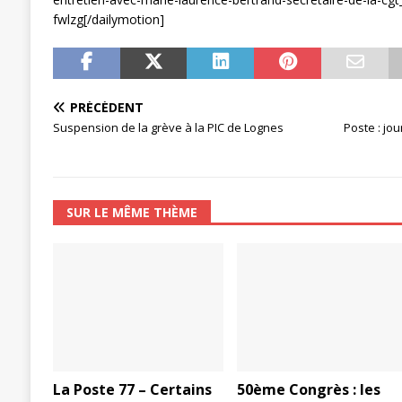
fwlzg[/dailymotion]
PRÉCÉDENT
Suspension de la grève à la PIC de Lognes
Poste : jo
SUR LE MÊME THÈME
La Poste 77 – Certains
50ème Congrès : les