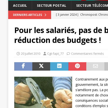
ACCUEIL
SECTEUR POSTAL
SECTEUR TÉLÉCOM
[ 3 janvier 2024 ]
Chronopost: Chrono
DERNIERS ARTICLES
[ 23 novembre 2023 ]
CGT LBP Deuxiè
Pour les salariés, pas de 
[ 20 novembre 2023 ]
ACTUALITÉ
réduction des budgets !
[ 15 novembre 2023 ]
Postières – Pos
[ 3 avril 2026 ]
la mutuelle à la poste
20 juillet 2010
Cgt-fapt_77
Commentaires fermés
[ 3 avril 2026 ]
Mutuelle : encore des 
POSTAL
[ 19 septembre 2025 ]
La Poste -Pro
Contrairement aux pr
SECTEUR POSTAL
gouvernement, la si
[ 16 septembre 2025 ]
La Poste – Acti
s’améliore pas. La pol
notamment de choix f
POSTAL
conséquences social
[ 11 septembre 2025 ]
Chronopost –
conditions d’emploi s