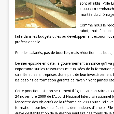
sont affaiblis, Pôle
[ 27 avril 2024 ]
1er MAI 2024
ACTU
1 000 CDD embauchés
montée du chômage
Comme nous le redou
rabot, mais à coups
taille dans les budgets utiles au développement économique,
professionnelle.
Pour les salariés, pas de bouclier, mais réduction des budget
Dernier épisode en date, le gouvernement annonce qu’il va
importante sur les ressources mutualisées de la formation pr
salariés et les entreprises d’une part de leur investissemen
les besoins de formation garants de l’avenir n’ont jamais été
Cette ponction est non seulement illégale car contraire aux di
24 novembre 2009 de l’Accord National Interprofessionnel (
l’encontre des objectifs de la réforme de 2009 puisqu’elle v
formation pour les salariés et les demandeurs d’emploi. Elle 
grave déstabilisation de la gestion paritaire des fonds de la