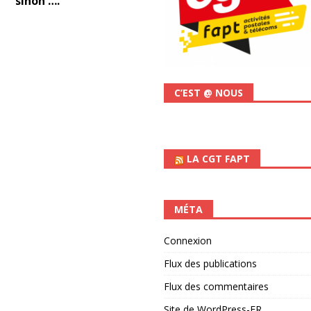
sinon ….
C’EST @ NOUS
LA CGT FAPT
MÉTA
Connexion
Flux des publications
Flux des commentaires
Site de WordPress-FR