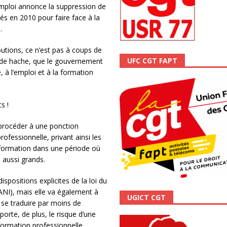
 Emploi annonce la suppression de
ALITÉ
 en 2010 pour faire face à la
.
tions, ce n’est pas à coups de
UFC CGT FAPT
 de hache, que le gouvernement
 à l’emploi et à la formation
s !
 procéder à une ponction
ofessionnelle, privant ainsi les
t formation dans une période où
 aussi grands.
spositions explicites de la loi du
ANI), mais elle va également à
UGICT CGT
a se traduire par moins de
porte, de plus, le risque d’une
 formation professionnelle.