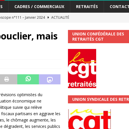
S
CADRES / COMMERCIAUX
RETRAITÉS
CONTAC
scope n°111 – Janvier 2024
ACTUALITÉ
me syndicat de la Banque Postale
ACTUALITÉ
bouclier, mais
UNION CONFÉDÉRALE DES
RETRAITÉS CGT
tiers Gardons la main sur nos congés !
ACTUALITÉ
 La CGT vous informe
SECTEUR POSTAL
changements et…. des augmentations pour les salariéS !!!
SECTEUR
jet de développement de la Direction Commerciale DDCE/Télévente :
évisions optimistes du
UNION SYNDICALE DES RETR
tuation économique ne
vités Sociales et Culturelles : Un droit, pas un cadeau !
SECTEUR
itique suivie qui relève
iscaux partisans en aggrave les
es, le chômage augmente, les
 ChronoScope n°126
AUTRES TRACTS
e dégradent, les services publics