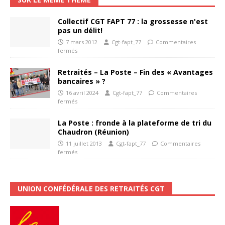
Collectif CGT FAPT 77 : la grossesse n'est
pas un délit!
7 mars 2012
Cgt-fapt_77
Commentaires
fermés
Retraités – La Poste – Fin des « Avantages
bancaires » ?
16 avril 2024
Cgt-fapt_77
Commentaires
fermés
La Poste : fronde à la plateforme de tri du
Chaudron (Réunion)
11 juillet 2013
Cgt-fapt_77
Commentaires
fermés
UNION CONFÉDÉRALE DES RETRAITÉS CGT