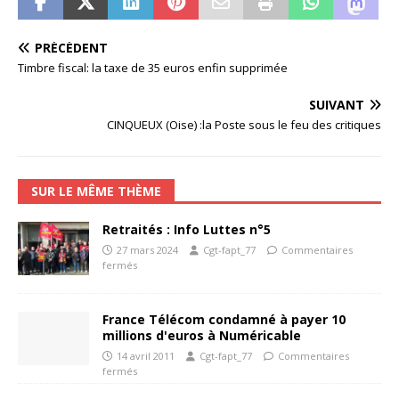
PRÉCÉDENT
Timbre fiscal: la taxe de 35 euros enfin supprimée
SUIVANT
CINQUEUX (Oise) :la Poste sous le feu des critiques
SUR LE MÊME THÈME
Retraités : Info Luttes n°5
27 mars 2024
Cgt-fapt_77
Commentaires
fermés
France Télécom condamné à payer 10
millions d'euros à Numéricable
14 avril 2011
Cgt-fapt_77
Commentaires
fermés