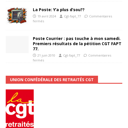
La Poste: Y’a plus d’sou??
19 avril 2024
Cgt-fapt_77
Commentaires
fermés
Poste Courrier : pas touche à mon samedi.
Premiers résultats de la pétition CGT FAPT
77.
21 juin 2010
Cgt-fapt_77
Commentaires
fermés
UNION CONFÉDÉRALE DES RETRAITÉS CGT