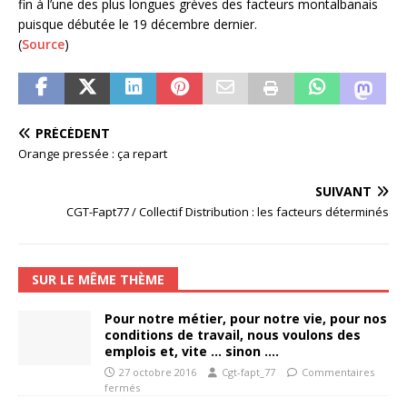
fin à l’une des plus longues grèves des facteurs montalbanais
puisque débutée le 19 décembre dernier.
(
Source
)
PRÉCÉDENT
Orange pressée : ça repart
SUIVANT
CGT-Fapt77 / Collectif Distribution : les facteurs déterminés
SUR LE MÊME THÈME
Pour notre métier, pour notre vie, pour nos
conditions de travail, nous voulons des
emplois et, vite … sinon ….
27 octobre 2016
Cgt-fapt_77
Commentaires
fermés