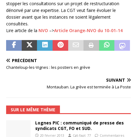
stopper les consultations sur un projet de restructuration
dénonvé par une expertise. La CGT veut faire évoluer le
dossier avant que les instances ne soient légalement
consultées.
Lire article de la
NVO
–>
Article Orange-NVO du 10-01-14
PRÉCÉDENT
Chanteloup-les-Vignes : les postiers en grève
SUIVANT
Montauban. La grève est terminée à La Poste
SUR LE MÊME THÈME
Lognes PIC : communiqué de presse des
syndicats CGT, FO et SUD.
20 février 2013
Cgt-fapt_77
Commentaires