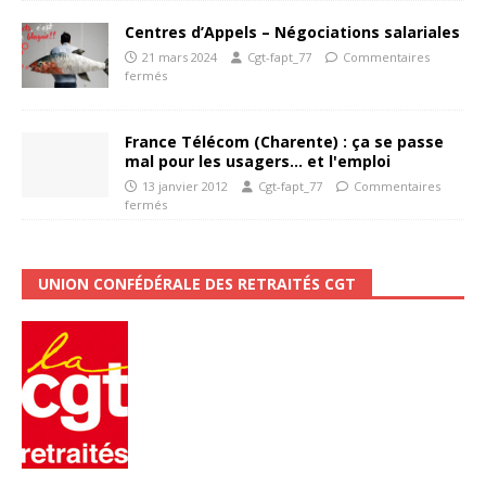
Centres d’Appels – Négociations salariales
21 mars 2024
Cgt-fapt_77
Commentaires
fermés
France Télécom (Charente) : ça se passe
mal pour les usagers… et l'emploi
13 janvier 2012
Cgt-fapt_77
Commentaires
fermés
UNION CONFÉDÉRALE DES RETRAITÉS CGT