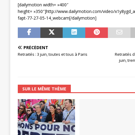
[dailymotion width= »400″
height= »350″]http://www.dailymotion.com/video/x1y8ygd_a
fapt-77-27-05-14_webcam[/dailymotion]
PRÉCÉDENT
Retraités : 3 juin, toutes et tous à Paris
Retraités d
juin, tre
SUR LE MÊME THÈME