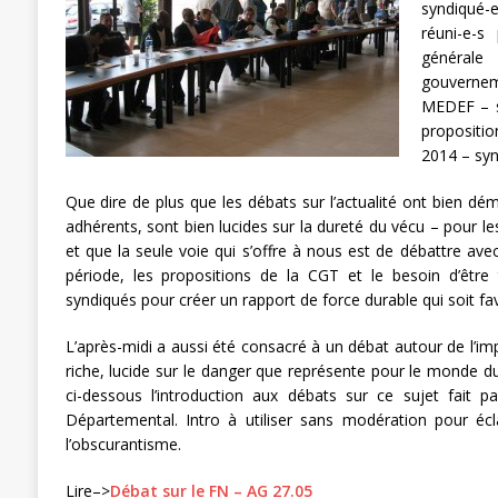
syndiqué-
[ 27 avril 2024 ]
1er MAI 2024
ACTU
réuni-e-s
générale
gouvernem
MEDEF – s
propositi
2014 – synd
Que dire de plus que les débats sur l’actualité ont bien d
adhérents, sont bien lucides sur la dureté du vécu – pour le
et que la seule voie qui s’offre à nous est de débattre avec
période, les propositions de la CGT et le besoin d’êtr
syndiqués pour créer un rapport de force durable qui soit f
L’après-midi a aussi été consacré à un débat autour de l’i
riche, lucide sur le danger que représente pour le monde du 
ci-dessous l’introduction aux débats sur ce sujet fait pa
Départemental. Intro à utiliser sans modération pour écl
l’obscurantisme.
Lire–>
Débat sur le FN – AG 27.05