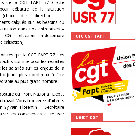
e-s de la CGT FAPT 77 à être
ALITÉ
 pour débattre de la situation
 (choix des directions et
ents calqués sur les besoins du
ituation dans nos entreprises –
ons CGT – élections en décembre
UFC CGT FAPT
icalisation).
émontrés que la CGT FAPT 77, ses
s actifs comme pour les retraités
 les salariés sur les enjeux de la
e toujours plus nombreux à être
avorable au plus grand nombre.
mposture du Front National. Débat
travail. Vous trouverez d’ailleurs
r Sylvain Florentin – Secrétaire
airer les consciences et refuser
UGICT CGT