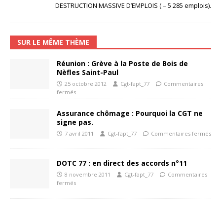
DESTRUCTION MASSIVE D’EMPLOIS ( – 5 285 emplois).
SUR LE MÊME THÈME
Réunion : Grève à la Poste de Bois de
Nèfles Saint-Paul
25 octobre 2012
Cgt-fapt_77
Commentaires
fermés
Assurance chômage : Pourquoi la CGT ne
signe pas.
7 avril 2011
Cgt-fapt_77
Commentaires fermés
DOTC 77 : en direct des accords n°11
8 novembre 2011
Cgt-fapt_77
Commentaires
fermés