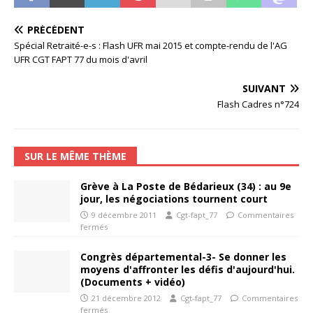
PRÉCÉDENT
Spécial Retraité-e-s : Flash UFR mai 2015 et compte-rendu de l'AG
UFR CGT FAPT 77 du mois d'avril
SUIVANT
Flash Cadres n°724
SUR LE MÊME THÈME
Grève à La Poste de Bédarieux (34) : au 9e
jour, les négociations tournent court
9 décembre 2011
Cgt-fapt_77
Commentaires
fermés
Congrès départemental-3- Se donner les
moyens d'affronter les défis d'aujourd'hui.
(Documents + vidéo)
21 décembre 2012
Cgt-fapt_77
Commentaires
fermés