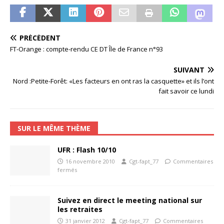
PRÉCÉDENT
FT-Orange : compte-rendu CE DT Île de France n°93
SUIVANT
Nord :Petite-Forêt: «Les facteurs en ont ras la casquette» et ils l’ont
fait savoir ce lundi
SUR LE MÊME THÈME
UFR : Flash 10/10
16 novembre 2010
Cgt-fapt_77
Commentaires
fermés
Suivez en direct le meeting national sur
les retraites
31 janvier 2012
Cgt-fapt_77
Commentaires