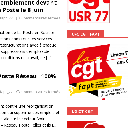
ssemblement devant
ALITÉ
 Poste le 8 juin
-fapt_77
Commentaires fermés
ation de La Poste en Société
UFC CGT FAPT
sons dans tous les services
 restructurations avec à chaque
e suppressions d’emplois,de
conditions de travail, de
[…]
Poste Réseau : 100%
!
-fapt_77
Commentaires fermés
nt contre une réorganisation
UGICT CGT
tion qui supprime des emplois et
stale sur le secteur (voir
– Réseau Poste : elles et ils
[…]