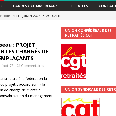
S
CADRES / COMMERCIAUX
RETRAITÉS
CONTAC
scope n°111 – Janvier 2024
ACTUALITÉ
me syndicat de la Banque Postale
ACTUALITÉ
UNION CONFÉDÉRALE DES
RETRAITÉS CGT
tiers Gardons la main sur nos congés !
ACTUALITÉ
éseau : PROJET
R LES CHARGÉS DE
 La CGT vous informe
SECTEUR POSTAL
REMPLAÇANTS
changements et…. des augmentations pour les salariéS !!!
SECTEUR
t-fapt_77
Commentaires
jet de développement de la Direction Commerciale DDCE/Télévente :
ansmettre à la fédération la
 du projet d’accord sur : « la
UNION SYNDICALE DES RETR
on de chargé de clientèle
vités Sociales et Culturelles : Un droit, pas un cadeau !
SECTEUR
sponsabilisation du management
 ChronoScope n°126
AUTRES TRACTS