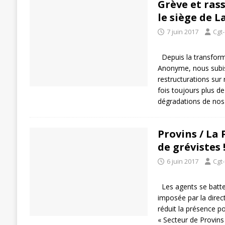
Grève et ra
[ 27 avril 2024 ]
1er MAI 2024
ACTU
le siège de La
7 juin 2017
Cgt
Depuis la transform
Anonyme, nous subis
restructurations sur
fois toujours plus d
dégradations de nos 
Provins / La 
de grévistes 
6 juin 2017
Cgt
Les agents se batte
imposée par la direc
réduit la présence po
« Secteur de Provins 