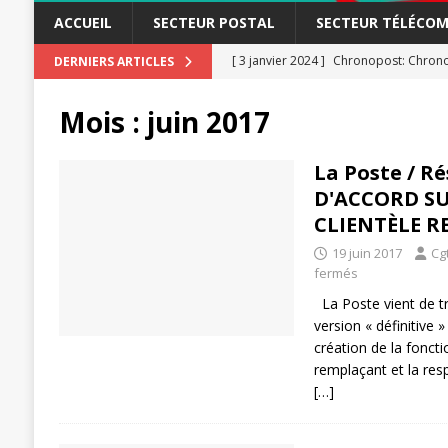
ACCUEIL
SECTEUR POSTAL
SECTEUR TÉLÉCOM
[ 3 janvier 2024 ]
Chronopost: Chrono
DERNIERS ARTICLES
[ 23 novembre 2023 ]
CGT LBP Deuxiè
Mois :
juin 2017
[ 20 novembre 2023 ]
ACTUALITÉ
[ 15 novembre 2023 ]
Postières – Pos
La Poste / R
D'ACCORD SU
[ 3 avril 2026 ]
la mutuelle à la poste
CLIENTÈLE 
[ 3 avril 2026 ]
Mutuelle : encore des 
19 juin 2017
Cg
POSTAL
fermés
[ 19 septembre 2025 ]
La Poste -Pro
La Poste vient de tr
version « définitive »
SECTEUR POSTAL
création de la foncti
[ 16 septembre 2025 ]
La Poste – Acti
remplaçant et la re
[…]
POSTAL
[ 11 septembre 2025 ]
Chronopost –