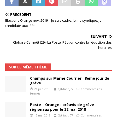
PRÉCÉDENT
Elections Orange nov. 2019 – Je suis cadre, je me syndique, je
candidate aux IRP !
SUIVANT
Clohars-Carnoët (29)- La Poste. Pétition contre la réduction des
horaires
SUR LE MÊME THÈME
Champs sur Marne Courrier : 8ème jour de
grève.
21 juin 2010
Cgt-fapt_77
Commentaires
fermés
Poste – Orange : préavis de grève
régionaux pour le 22 mai 2018
17 mai 2018
Cgt-fapt_77
Commentaires